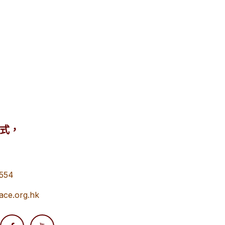
式，
554
race.org.hk