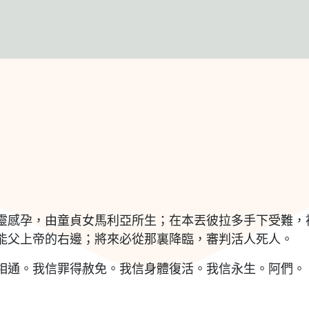
認識我們
事工活動
社區
靈感孕，由童貞女馬利亞所生；在本丟彼拉多手下受難，
能父上帝的右邊；將來必從那裏降臨，審判活人死人。
相通。我信罪得赦免。我信身體復活。我信永生。阿們。