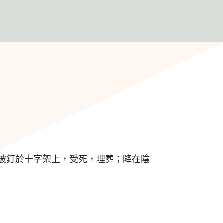
聯繫
奉獻支持
被釘於十字架上，受死，埋葬；降在陰