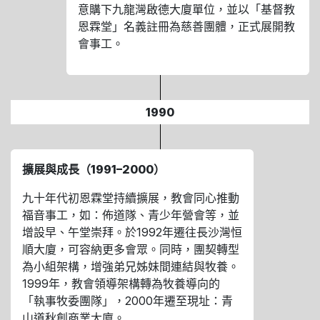
意購下九龍灣啟德大廈單位，並以「基督教
恩霖堂」名義註冊為慈善團體，正式展開教
會事工。
1990
擴展與成長（1991–2000）
九十年代初恩霖堂持續擴展，教會同心推動
福音事工，如：佈道隊、青少年營會等，並
增設早、午堂崇拜。於1992年遷往長沙灣恒
順大廈，可容納更多會眾。同時，團契轉型
為小組架構，增強弟兄姊妹間連結與牧養。
1999年，教會領導架構轉為牧養導向的
「執事牧委團隊」，2000年遷至現址：青
山道秋創商業大廈。